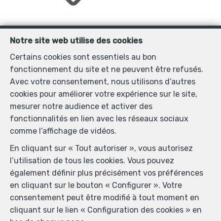
King's Properties
Notre site web utilise des cookies
Olmenlaan 37
—
Certains cookies sont essentiels au bon
1750 Lennik
—
fonctionnement du site et ne peuvent être refusés.
TEL.
0499 21 90 10
Avec votre consentement, nous utilisons d’autres
philippe@kingsproperties.be
—
cookies pour améliorer votre expérience sur le site,
mesurer notre audience et activer des
fonctionnalités en lien avec les réseaux sociaux
Agent immobilier agréé IPI sous le numéro 502.188 en
comme l’affichage de vidéos.
Belgique - N° entreprise : TVA BE-0865.344.918-
En cliquant sur « Tout autoriser », vous autorisez
Instance de contrôle: Institut professionnel des agents
l’utilisation de tous les cookies. Vous pouvez
immobiliers, rue du Luxembourg 16B, 1000 Bruxelles
également définir plus précisément vos préférences
(+32 2 505 38 50 - info@ipi.be) - Soumis au
code
en cliquant sur le bouton « Configurer ». Votre
déontologique de l’ IPI
consentement peut être modifié à tout moment en
RC professionnelle et cautionnement via AXA Belgium
cliquant sur le lien « Configuration des cookies » en
SA, Place du Trône 1, 1000 Bruxelles – police n°