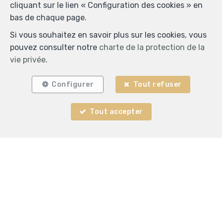
cliquant sur le lien « Configuration des cookies » en
introduisant une demande écrite à l’adresse
bas de chaque page.
philippe@kingsproperties.be.
Si vous souhaitez en savoir plus sur les cookies, vous
pouvez consulter notre
charte de la protection de la
Envoyer
vie privée
.
King's Properties
Configurer
Tout refuser
Olmenlaan 37
—
1750 Lennik
—
Tout accepter
TEL.
0499 21 90 10
philippe@kingsproperties.be
—
Agent immobilier agréé IPI sous le numéro 502.188 en
Belgique - N° entreprise : TVA BE-0865.344.918-
Instance de contrôle: Institut professionnel des agents
immobiliers, rue du Luxembourg 16B, 1000 Bruxelles
(+32 2 505 38 50 - info@ipi.be) - Soumis au
code