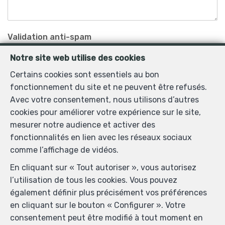
Validation anti-spam
Notre site web utilise des cookies
Certains cookies sont essentiels au bon
*
Champs obligatoires
fonctionnement du site et ne peuvent être refusés.
J'accepte de recevoir des informations par email de
Avec votre consentement, nous utilisons d’autres
l’agence.
cookies pour améliorer votre expérience sur le site,
mesurer notre audience et activer des
J'accepte de recevoir des SMS de notification.
fonctionnalités en lien avec les réseaux sociaux
comme l’affichage de vidéos.
En envoyant ma demande de contact, je déclare
En cliquant sur « Tout autoriser », vous autorisez
accepter que mes données complétées dans ce
l’utilisation de tous les cookies. Vous pouvez
formulaire soient utilisées pour les buts mentionnés ci-
également définir plus précisément vos préférences
dessus par King's Properties ; et ce, en accord avec la
en cliquant sur le bouton « Configurer ». Votre
charte de protection de la vie privée
du site. Je peux à
consentement peut être modifié à tout moment en
tout moment retirer mon consentement en