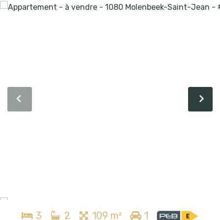
3
2
109 m²
1